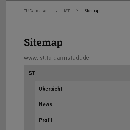
Sitemap
Sie befinden sich hier:
TU Darmstadt
iST
Sitemap
Sitemap
www.ist.tu-darmstadt.de
iST
Übersicht
News
Profil