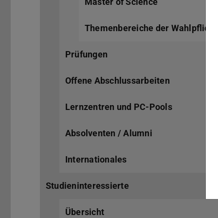
Master of Science
Themenbereiche der Wahlpflicht
Prüfungen
Offene Abschlussarbeiten
Lernzentren und PC-Pools
Absolventen / Alumni
Internationales
Studieninteressierte
Übersicht